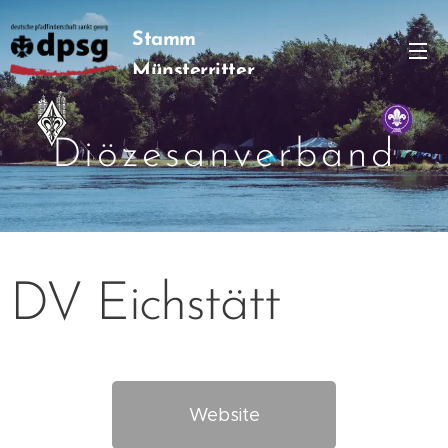
Stamm
Münsterritter
Diözesanverband
DV Eichstätt
Website